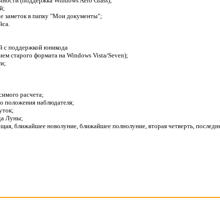
чности (поддержка Windows Aero Glass);
й;
ие заметок в папку "Мои документы";
йса.
й с поддержкой юникода
ием старого формата на Windows Vista/Seven);
ти;
симого расчета;
го положения наблюдателя;
уток;
да Луны;
ущая, ближайшее новолуние, ближайшее полнолуние, вторая четверть, последня