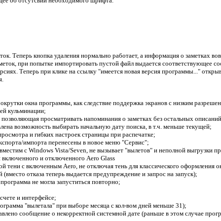
ее об отсутсвии необходимого шрифта.
ток. Теперь кнопка удаления нормально работает, а информация о заметках во
аметок, при попытке импортировать пустой файл выдается соответствующее с
сиях. Теперь при клике на ссылку "имеется новая версия программы..." откры
я.
рокрутки окна программы, как следствие поддержка экранов с низким разреше
ей кульминации;
", позволяющая просматривать напоминания о заметках без остальных описаний
влена возможность выбирать начальную дату поиска, в т.ч. меньше текущей;
просмотра и гибких настроек страницы при распечатке;
экспорта/импорта перенесены в новое меню "Сервис";
вместим с Windows Vista/Seven, не вызывает "вылетов" и неполной выгрузки пр
я включенного и отключенного Aero Glass
й тени с включенным Aero, не отключая тень для классического оформления ок
й (вместо отказа теперь выдается предупреждение и запрос на запуск);
а программа не могла запуститься повторно;
ссчете и интерфейсе;
рограмма "вылетала" при выборе месяца с кол-вом дней меньше 31);
бавлено сообщение о некорректной системной дате (раньше в этом случае прог