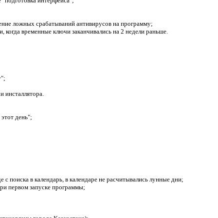
е "подготовка интерфейса";
чение ложных срабатываний антивирусов на программу;
и, когда временные ключи заканчивались на 2 недели раньше.
";
и инсталлятора.
 этот день";
е с поиска в календарь, в календаре не расчитывались лунные дни;
при первом запуске программы;