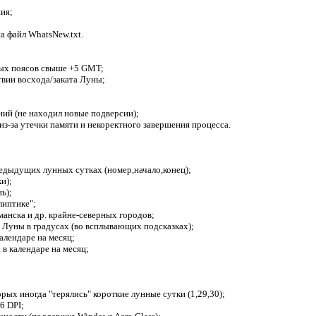
ия;
а файл WhatsNew.txt.
вых поясов свыше +5 GMT;
твии восхода/заката Луны;
ний (не находил новые подверсии);
из-за утечки памяти и некоректного завершения процесса.
едыдущих лунных сутках (номер,начало,конец);
и);
ь);
липтике";
манска и др. крайне-северных городов;
 Луны в градусах (во всплывающих подсказках);
алендаре на месяц;
в календаре на месяц;
рых иногда "терялись" короткие лунные сутки (1,29,30);
6 DPI;