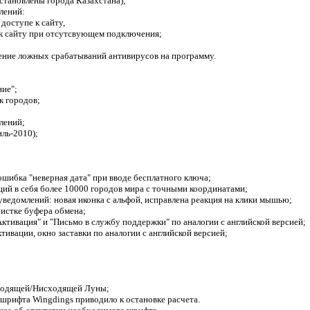
сстановлены города Казахстана);
лений:
доступе к сайту,
 к сайту при отсутсвующем подключения;
чение ложных срабатываний антивирусов на программу.
ние";
к городов;
лений;
иль-2010);
ошибка "неверная дата" при вводе бесплатного ключа;
ий в себя более 10000 городов мира с точными координатами;
уведомлений: новая иконка с альфой, исправлена реакция на клики мышью;
чистке буфера обмена;
Активация" и "Письмо в службу поддержки" по аналогии с английской версией;
тивации, окно заставки по аналогии с английской версией;
сходящей/Нисходящей Луны;
е шрифта Wingdings приводило к остановке расчета.