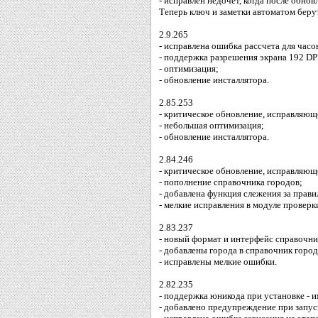
- исправлен недочет, когда после обно
Теперь ключ и заметки автоматом беру
2.9.265
- исправлена ошибка рассчета для часо
- поддержка разрешения экрана 192 DP
- оптимизация;
- обновление инсталлятора.
2.85.253
- критическое обновление, исправляющ
- небольшая оптимизация;
- обновление инсталлятора.
2.84.246
- критическое обновление, исправляющ
- пополнение справочника городов;
- добавлена функция слежения за прав
- мелкие исправления в модуле проверк
2.83.237
- новый формат и интерфейс справочни
- добавлены города в справочник городо
- исправлены мелкие ошибки.
2.82.235
- поддержка юникода при установке - 
- добавлено предупреждение при запус