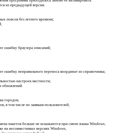
вления программы приходилось заново её активировать.
тся из предыдущей версии.
вых поясов без летнего времени;
I;
ее ошибку браузера описаний;
ее ошибку неправильного переноса координат из справочника;
ильностью настроек местности;
и обновлений.
ка городов;
в, в том числе по заявкам пользователей;
имена пакетов больше не искажаются при смене языка Windows;
ке на несовместимых версиях Windows;