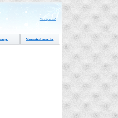
"Все Кулички"
лавную
Shownotes Converter