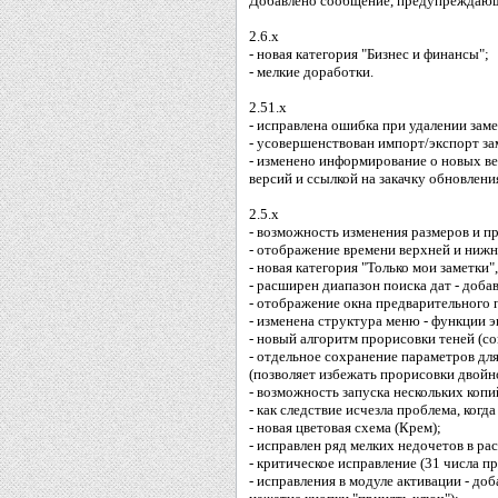
Добавлено сообщение, предупреждающ
2.6.x
- новая категория "Бизнес и финансы";
- мелкие доработки.
2.51.x
- исправлена ошибка при удалении заме
- усовершенствован импорт/экспорт з
- изменено информирование о новых вер
версий и ссылкой на закачку обновлени
2.5.x
- возможность изменения размеров и п
- отображение времени верхней и нижн
- новая категория "Только мои заметки
- расширен диапазон поиска дат - доба
- отображение окна предварительного 
- изменена структура меню - функции 
- новый алгоритм прорисовки теней (со
- отдельное сохранение параметров дл
(позволяет избежать прорисовки двойно
- возможность запуска нескольких копи
- как следствие исчезла проблема, когд
- новая цветовая схема (Крем);
- исправлен ряд мелких недочетов в ра
- критическое исправление (31 числа п
- исправления в модуле активации - до