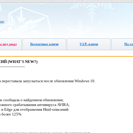
нет
 под заказ
Бесплатные ключи
V.I.P.-
ключи
На г
ИЙ (WHAT'S NEW?)
~~~~~~~~~~~~
а переставала запускаться после обновления Windows 10.
 не сообщала о найденном обновлении;
ложного срабатывания антивируса AVIRA;
11 и Edge для отображения Html-описаний:
а более 125%.