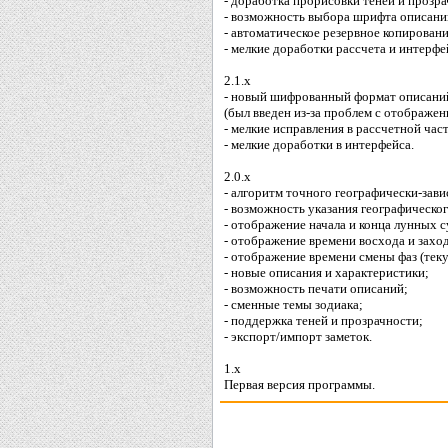
- доработка прорисовки теней и прозра
- возможность выбора шрифта описани
- автоматическое резервное копирован
- мелкие доработки рассчета и интерфе
2.1.x
- новый шифрованный формат описани
(был введен из-за проблем с отображен
- мелкие исправления в рассчетной час
- мелкие доработки в интерфейса.
2.0.x
- алгоритм точного географически-зави
- возможность указания географическо
- отображение начала и конца лунных с
- отображение времени восхода и захо
- отображение времени смены фаз (тек
- новые описания и характеристики;
- возможность печати описаний;
- сменные темы зодиака;
- поддержка теней и прозрачности;
- экспорт/импорт заметок.
1.x
Первая версия программы.