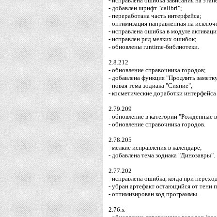
- исправлена ошибка зависания на этап
- добавлен шрифт "calibri";
- переработана часть интерфейса;
- оптимизация направленная на исклю
- исправлена ошибка в модуле активаци
- исправлен ряд мелких ошибок;
- обновлены runtime-библиотеки.
2.8.212
- обновление справочника городов;
- добавлена функция "Продлить заметку
- новая тема зодиака "Сияние";
- косметические доработки интерфейса 
2.79.209
- обновление в категории "Рожденные в
- обновление справочника городов.
2.78.205
- мелкие исправления в календаре;
- добавлена тема зодиака "Динозавры".
2.77.202
- исправлена ошибка, когда при переход
- убран артефакт остающийся от тени 
- оптимизирован код программы.
2.76.x