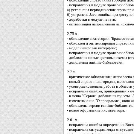
- обновление справочника городов (во
- исправления в модуле проверки обнов
а) устранены периодические паузы при 
б) устранена Java-ошибка при доступе
- доработки в модуле печати;
- оптимизация направленная на исклю
2.75.x
- обновление в категории "Бракосочета
- обновлен и оптимизирован справочни
- модернизирован интерфейс;
- исправления в модуле проверки обнов
- добавлены новые цветовые схемы (ст
- дополнены runtime-библиотеки.
2.7.x
- критическое обновление: исправлена 
- новый справочник городов, включающ
- усовершенствована работа в области 
- исправлена ошибка, приводившая к о
- в меню "Сервис" добавлены пункты "
- изменены окно "О программе", окно ак
- обновлены версии runtime-библиотек;
- новое оформление инсталлятора.
2.61.x
- исправлена ошибка определения Во
- исправлена ситуация, когда отсутсви