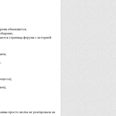
время обновляется;
ообщение;
вается страница форума с историей
нием;
;
оцесса);
он);
рамма просто молча не реагировала на