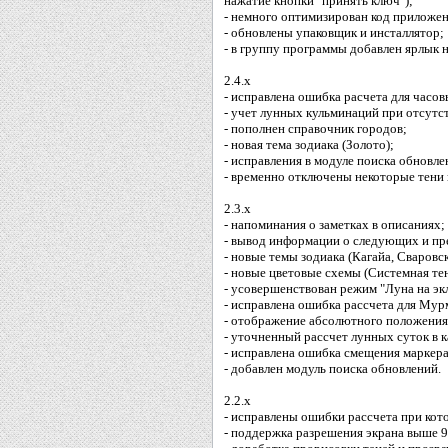
нажатие кнопки "принять ключ");
- немного оптимизирован код приложен
- обновлены упаковщик и инсталлятор;
- в группу программы добавлен ярлык н
2.4.x
- исправлена ошибка расчета для часо
- учет лунных кульминаций при отсутс
- пополнен справочник городов;
- новая тема зодиака (Золото);
- исправления в модуле поиска обновле
- временно отключены некоторые тени 
2.3.x
- напоминания о заметках в описаниях;
- вывод информации о следующих и пр
- новые темы зодиака (Кагайа, Сваровск
- новые цветовые схемы (Системная тен
- усовершенствован режим "Луна на эк
- исправлена ошибка рассчета для Мур
- отображение абсолютного положения
- уточненный рассчет лунных суток в к
- исправлена ошибка смещения маркера 
- добавлен модуль поиска обновлений.
2.2.x
- исправлены ошибки рассчета при кото
- поддержка разрешения экрана выше 9